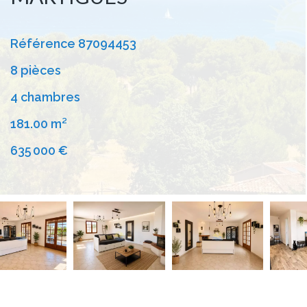
Référence
87094453
8 pièces
4 chambres
181.00
m²
635 000 €