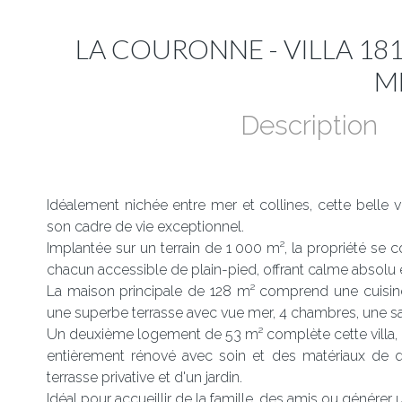
LA COURONNE - VILLA 18
M
Description
Idéalement nichée entre mer et collines, cette belle v
son cadre de vie exceptionnel.
Implantée sur un terrain de 1 000 m², la propriété 
chacun accessible de plain-pied, offrant calme absolu e
La maison principale de 128 m² comprend une cuisine
une superbe terrasse avec vue mer, 4 chambres, une s
Un deuxième logement de 53 m² complète cette villa,
entièrement rénové avec soin et des matériaux de q
terrasse privative et d'un jardin.
Idéal pour accueillir de la famille, des amis ou générer u